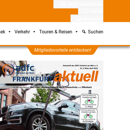
ADFC unterstützen
Presse
Newsletter
hek
Verkehr
Touren & Reisen
Suchen
Mitgliedsvorteile entdecken!