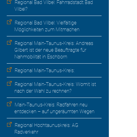
Regional Bad Vilbel: Fahrradstadt Bad
Vilbel?
Regional Bad Vilbel: Vielfältige
Möglichkeiten zum Mitmachen
Regional Main-Taunus-Kreis: Andreas
Gilbert ist der neue Beauftragte für
Nahmobilität in Eschborn
Regional Main-Taunus-Kreis:
Regional Main-Taunus-Kreis: Womit ist
nach der Wahl zu rechnen?
Main-Taunus-Kreis: Radfahren neu
entdecken – auf ungeräumten Wegen
Regional Hochtaunuskreis: AG
Radverkehr