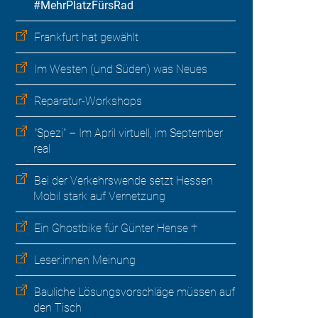
#MehrPlatzFürsRad
Frankfurt hat gewählt
Im Westen (und Süden) was Neues
Reparatur-Workshops
"Spezi" – Im April virtuell, im September
real
Bei der Verkehrswende setzt Hessen
Mobil stark auf Vernetzung
Ein Ghostbike für Günter Hense †
Leser:innen Meinung
Bauliche Lösungsvorschläge müssen auf
den Tisch