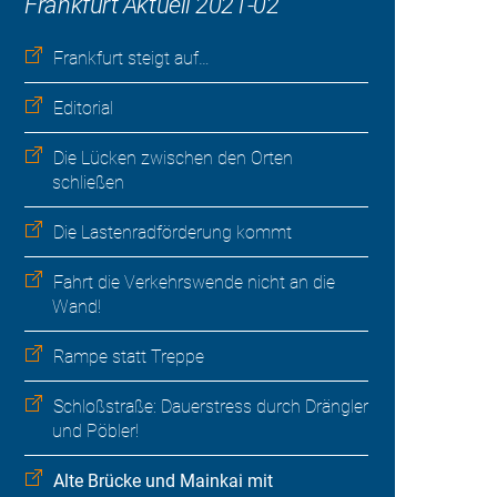
Frankfurt Aktuell 2021-02
Frankfurt steigt auf…
Editorial
Die Lücken zwischen den Orten
schließen
Die Lastenradförderung kommt
Fahrt die Verkehrswende nicht an die
Wand!
Rampe statt Treppe
Schloßstraße: Dauerstress durch Drängler
und Pöbler!
Alte Brücke und Mainkai mit