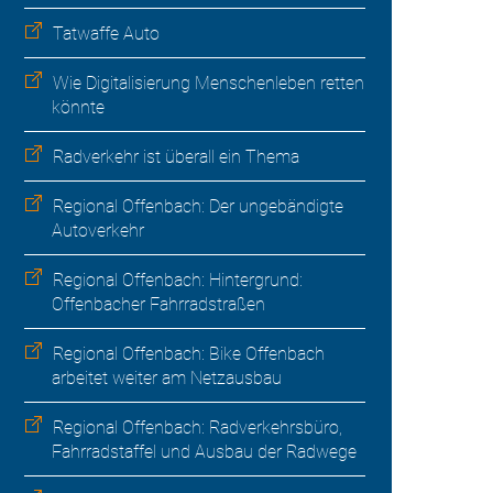
Tatwaffe Auto
Wie Digitalisierung Menschenleben retten
könnte
Radverkehr ist überall ein Thema
Regional Offenbach: Der ungebändigte
Autoverkehr
Regional Offenbach: Hintergrund:
Offenbacher Fahrradstraßen
Regional Offenbach: Bike Offenbach
arbeitet weiter am Netzausbau
Regional Offenbach: Radverkehrsbüro,
Fahrradstaffel und Ausbau der Radwege