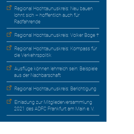
Regional Hochtaunuskreis: Neu bauen
lohnt sich – hoffentlich auch für
Radfahrende
Regional Hochtaunuskreis: Volker Boge †
Regional Hochtaunuskreis: Kompass für
die Verkehrspolitik
Ausflüge können lehrreich sein: Beispiele
aus der Nachbarschaft
Regional Hochtaunuskreis: Berichtigung
Einladung zur Mitgliederversammlung
2021 des ADFC Frankfurt am Main e. V.