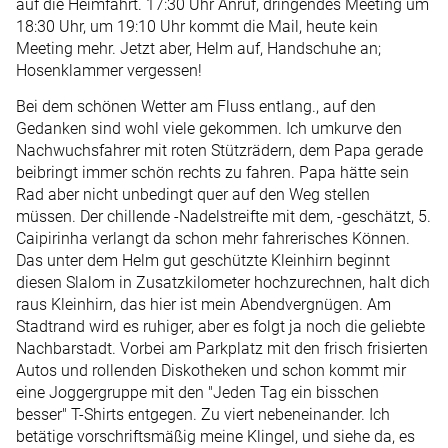
auf die Heimfahrt. 17:30 Uhr Anruf, dringendes Meeting um
18:30 Uhr, um 19:10 Uhr kommt die Mail, heute kein
Meeting mehr. Jetzt aber, Helm auf, Handschuhe an;
Hosenklammer vergessen!
Bei dem schönen Wetter am Fluss entlang., auf den
Gedanken sind wohl viele gekommen. Ich umkurve den
Nachwuchsfahrer mit roten Stützrädern, dem Papa gerade
beibringt immer schön rechts zu fahren. Papa hätte sein
Rad aber nicht unbedingt quer auf den Weg stellen
müssen. Der chillende -Nadelstreifte mit dem, -geschätzt, 5.
Caipirinha verlangt da schon mehr fahrerisches Können.
Das unter dem Helm gut geschützte Kleinhirn beginnt
diesen Slalom in Zusatzkilometer hochzurechnen, halt dich
raus Kleinhirn, das hier ist mein Abendvergnügen. Am
Stadtrand wird es ruhiger, aber es folgt ja noch die geliebte
Nachbarstadt. Vorbei am Parkplatz mit den frisch frisierten
Autos und rollenden Diskotheken und schon kommt mir
eine Joggergruppe mit den "Jeden Tag ein bisschen
besser" T-Shirts entgegen. Zu viert nebeneinander. Ich
betätige vorschriftsmäßig meine Klingel, und siehe da, es