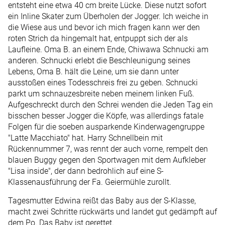
entsteht eine etwa 40 cm breite Lücke. Diese nutzt sofort
ein Inline Skater zum Überholen der Jogger. Ich weiche in
die Wiese aus und bevor ich mich fragen kann wer den
roten Strich da hingemalt hat, entpuppt sich der als
Laufleine. Oma B. an einem Ende, Chiwawa Schnucki am
anderen. Schnucki erlebt die Beschleunigung seines
Lebens, Oma B. hält die Leine, um sie dann unter
ausstoßen eines Todesschreis frei zu geben. Schnucki
parkt um schnauzesbreite neben meinem linken Fuß.
Aufgeschreckt durch den Schrei wenden die Jeden Tag ein
bisschen besser Jogger die Köpfe, was allerdings fatale
Folgen für die soeben ausparkende Kinderwagengruppe
"Latte Macchiato" hat. Harry Schnellbein mit
Rückennummer 7, was rennt der auch vorne, rempelt den
blauen Buggy gegen den Sportwagen mit dem Aufkleber
"Lisa inside", der dann bedrohlich auf eine S-
Klassenausführung der Fa. Geiermühle zurollt.
Tagesmutter Edwina reißt das Baby aus der S-Klasse,
macht zwei Schritte rückwärts und landet gut gedämpft auf
dem Po. Das Baby ist gerettet.