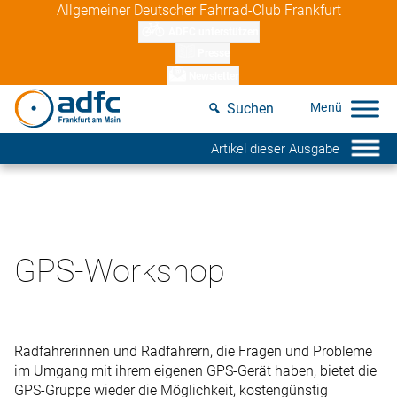
Skip
Allgemeiner Deutscher Fahrrad-Club Frankfurt
to
ADFC unterstützen
content
Presse
Newsletter
Suchen
Artikel dieser Ausgabe
GPS-Workshop
Radfahrerinnen und Radfahrern, die Fragen und Probleme
im Umgang mit ihrem eigenen GPS-Gerät haben, bietet die
GPS-Gruppe wieder die Möglichkeit, kostengünstig