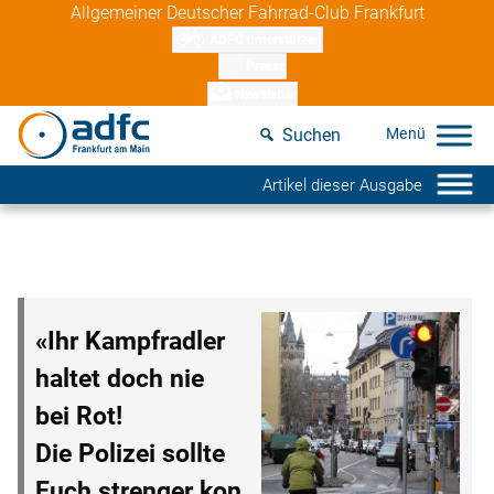
Skip
Allgemeiner Deutscher Fahrrad-Club Frankfurt
to
ADFC unterstützen
content
Presse
Newsletter
Suchen
Artikel dieser Ausgabe
«Ihr Kampfradler
haltet doch nie
bei Rot!
Die Polizei sollte
Euch strenger kon