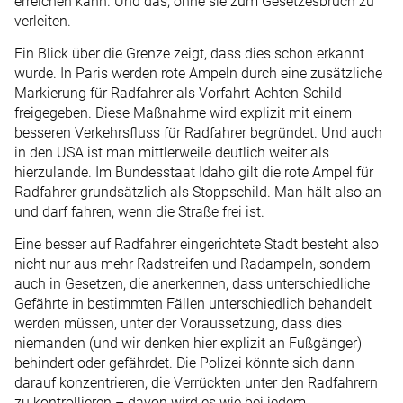
erreichen kann. Und das, ohne sie zum Gesetzesbruch zu
verleiten.
Ein Blick über die Grenze zeigt, dass dies schon erkannt
wurde. In Paris werden rote Ampeln durch eine zusätzliche
Markierung für Radfahrer als Vorfahrt-Achten-Schild
freigegeben. Diese Maßnahme wird explizit mit einem
besseren Verkehrsfluss für Radfahrer begründet. Und auch
in den USA ist man mittlerweile deutlich weiter als
hierzulande. Im Bundesstaat Idaho gilt die rote Ampel für
Radfahrer grundsätzlich als Stoppschild. Man hält also an
und darf fahren, wenn die Straße frei ist.
Eine besser auf Radfahrer eingerichtete Stadt besteht also
nicht nur aus mehr Radstreifen und Rad­ampeln, sondern
auch in Gesetzen, die anerkennen, dass unterschiedliche
Gefährte in bestimmten Fällen unterschiedlich behandelt
werden müssen, unter der Voraussetzung, dass dies
niemanden (und wir denken hier explizit an Fußgänger)
behindert oder gefährdet. Die Polizei könnte sich dann
darauf konzentrieren, die Verrückten unter den Radfahrern
zu kontrollieren – davon wird es wie bei jedem