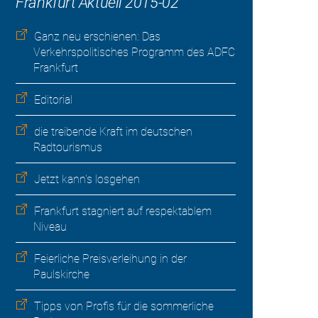
Frankfurt Aktuell 2015-02
Ganz neu erschienen: Das
Verkehrspolitisches Programm des ADFC
Frankfurt
Editorial
die treibende Kraft im deutschen
Radtourismus
Jetzt kann's losgehen
Frankfurt stagniert auf respektablem
Niveau
Feierliche Preisverleihung in der
Paulskirche
Tipps von Profis für die sommerliche