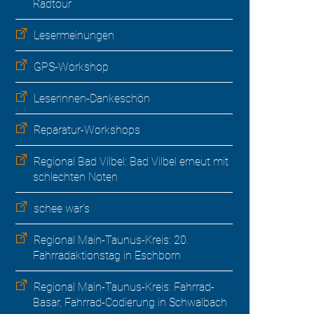
Radtour
Lesermeinungen
GPS-Workshop
Leserinnen-Dankeschön
Reparatur-Workshops
Regional Bad Vilbel: Bad Vilbel erneut mit
schlechten Noten
schee war's
Regional Main-Taunus-Kreis: 20.
Fahrradaktionstag in Eschborn
Regional Main-Taunus-Kreis: Fahrrad-
Basar, Fahrrad-Codierung in Schwalbach