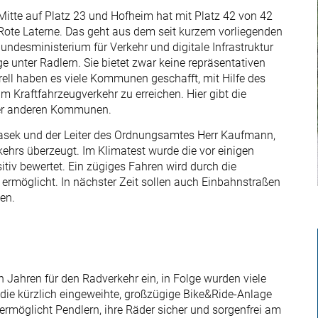
er Mitte auf Platz 23 und Hofheim hat mit Platz 42 von 42
te Laterne. Das geht aus dem seit kurzem vorliegenden
ndesministerium für Verkehr und digitale Infrastruktur
e unter Radlern. Sie bietet zwar keine repräsentativen
rell haben es viele Kommunen geschafft, mit Hilfe des
 Kraftfahrzeugverkehr zu erreichen. Hier gibt die
ber anderen Kommunen.
 Jirasek und der Leiter des Ordnungsamtes Herr Kaufmann,
ehrs überzeugt. Im Klimatest wurde die vor einigen
iv bewertet. Ein zügiges Fahren wird durch die
rmöglicht. In nächster Zeit sollen auch Einbahnstraßen
en.
en Jahren für den Radverkehr ein, in Folge wurden viele
 die kürzlich eingeweihte, großzügige Bike&Ride-Anlage
rmöglicht Pendlern, ihre Räder sicher und sorgenfrei am