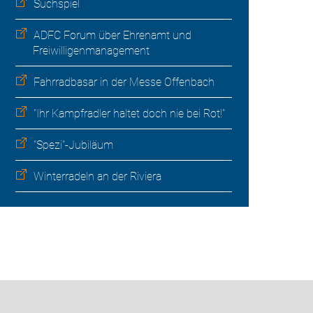
Suchspiel
ADFC Forum über Ehrenamt und
Freiwilligenmanagement
Fahrradbasar in der Messe Offenbach
"Ihr Kampfradler haltet doch nie bei Rot!"
"Spezi"-Jubiläum
Winterradeln an der Riviera