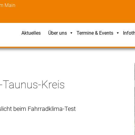
am Main
Aktuelles
Über uns
Termine & Events
Infot
-Taunus-Kreis
slicht beim Fahrradklima-Test