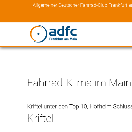
Skip
Allgemeiner Deutscher Fahrrad-Club Frankfurt 
to
content
Fahrrad-Klima im Main
Kriftel unter den Top 10, Hofheim Schlus
Kriftel