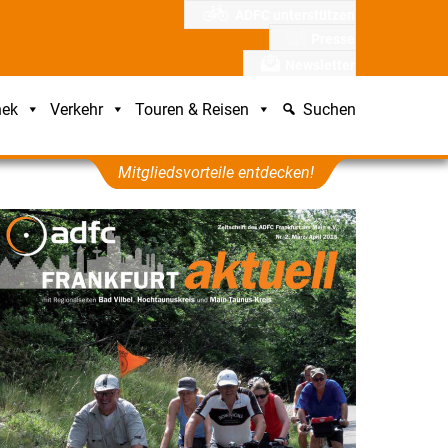
ADFC unterstützen
Presse
Newsletter
hek
Verkehr
Touren & Reisen
Suchen
Mitgliedsvorteile entdecken!