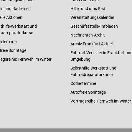
en und Radreisen
Hilfe rund ums Rad
elle Aktionen
Veranstaltungskalender
thilfe-Werkstatt und
Geschäftsstelle/Infoladen
radreparaturkurse
Nachrichten-Archiv
ertermine
Archiv Frankfurt Aktuell
freie Sonntage
Fahrrad-Verleiher in Frankfurt un
ragsreihe: Fernweh im Winter
Umgebung
Selbsthilfe-Werkstatt und
Fahrradreparaturkurse
Codiertermine
Autofreie Sonntage
Vortragsreihe: Fernweh im Winter