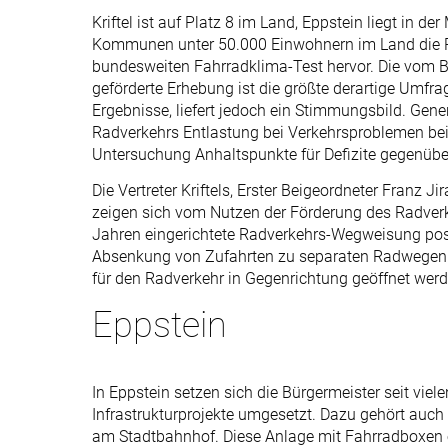
Kriftel ist auf Platz 8 im Land, Eppstein liegt in d
Kommunen unter 50.000 Einwohnern im Land die Ro
bundesweiten Fahrradklima-Test hervor. Die vom Bu
geförderte Erhebung ist die größte derartige Umfrag
Ergebnisse, liefert jedoch ein Stimmungsbild. Gene
Radverkehrs Entlastung bei Verkehrsproblemen beim
Untersuchung Anhaltspunkte für Defizite gegenü
Die Vertreter Kriftels, Erster Beigeordneter Franz
zeigen sich vom Nutzen der Förderung des Radverk
Jahren eingerichtete Radverkehrs-Wegweisung posit
Absenkung von Zufahrten zu separaten Radwegen e
für den Radverkehr in Gegenrichtung geöffnet werd
Eppstein
In Eppstein setzen sich die Bürgermeister seit viel
Infrastrukturprojekte umgesetzt. Dazu gehört auch
am Stadtbahnhof. Diese Anlage mit Fahrradboxen e