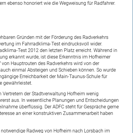
ern ebenso honoriert wie die Wegweisung für Radfahrer.
ehbaren Gründen mit der Förderung des Radverkehrs
wertung im Fahrradklima-Test eindrucksvoll wider.
dklima-Test 2012 den letzten Platz erreicht. Während in
ng erkannt wurde, ist diese Erkenntnis im Hofheimer
 von Hauptrouten des Radverkehrs wird von der
 auch einmal Absteigen und Schieben können. So wurde
gängige Erreichbarkeit der Main-Taunus-Schule für
e gewährleistet.
 Vertretern der Stadtverwaltung Hofheim wenig
vorerst aus. In wesentliche Planungen und Entscheidungen
eilnahme überflüssig. Der ADFC steht für Gespräche gerne
nteresse an einer konstruktiven Zusammenarbeit haben
ngem notwendige Radweg von Hofheim nach Lorsbach im