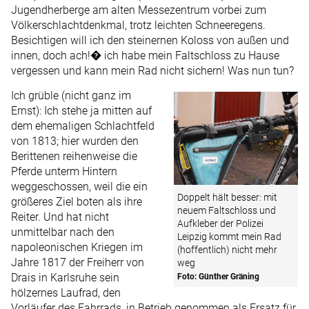
Jugendherberge am alten Messezentrum vorbei zum
Völkerschlachtdenkmal, trotz leichten Schneeregens.
Besichtigen will ich den steinernen Koloss von außen und
innen, doch ach!� ich habe mein Faltschloss zu Hause
vergessen und kann mein Rad nicht sichern! Was nun tun?
Ich grüble (nicht ganz im
Ernst): Ich stehe ja mitten auf
dem ehemaligen Schlachtfeld
von 1813; hier wurden den
Berittenen reihenweise die
Pferde unterm Hintern
weggeschossen, weil die ein
Doppelt hält besser: mit
größeres Ziel boten als ihre
neuem Faltschloss und
Reiter. Und hat nicht
Aufkleber der Polizei
unmittelbar nach den
Leipzig kommt mein Rad
napoleonischen Kriegen im
(hoffentlich) nicht mehr
Jahre 1817 der Freiherr von
weg
Drais in Karlsruhe sein
Foto: Günther Gräning
hölzernes Laufrad, den
Vorläufer des Fahrrads, in Betrieb genommen als Ersatz für