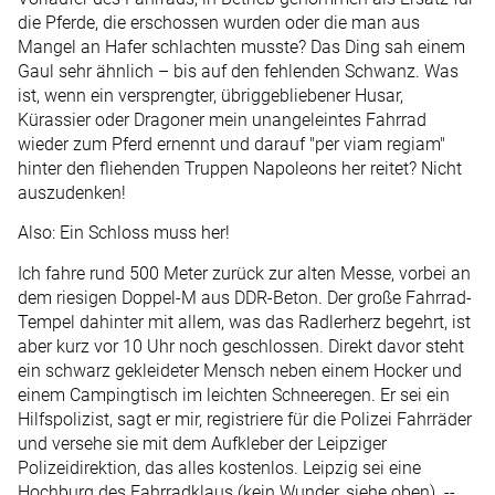
die Pferde, die erschossen wurden oder die man aus
Mangel an Hafer schlachten musste? Das Ding sah einem
Gaul sehr ähnlich – bis auf den fehlenden Schwanz. Was
ist, wenn ein versprengter, übriggebliebener Husar,
Kürassier oder Dragoner mein unangeleintes Fahrrad
wieder zum Pferd ernennt und darauf "per viam regiam"
hinter den fliehenden Truppen Napoleons her reitet? Nicht
auszudenken!
Also: Ein Schloss muss her!
Ich fahre rund 500 Meter zurück zur alten Messe, vorbei an
dem riesigen Doppel-M aus DDR-Beton. Der große Fahrrad-
Tempel dahinter mit allem, was das Radlerherz begehrt, ist
aber kurz vor 10 Uhr noch geschlossen. Direkt davor steht
ein schwarz gekleideter Mensch neben einem Hocker und
einem Campingtisch im leichten Schneeregen. Er sei ein
Hilfspolizist, sagt er mir, registriere für die Polizei Fahrräder
und versehe sie mit dem Aufkleber der Leipziger
Polizeidirektion, das alles kostenlos. Leipzig sei eine
Hochburg des Fahrradklaus (kein Wunder, siehe oben). --