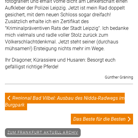
fotografiert und erhält vorne dicht am Lenkerschaft einen
Aufkleber der Polizei Leipzig. Jetzt ist mein Rad doppelt
gesichert, mit dem neuen Schloss sogar dreifach!
Zusätzlich erhalte ich ein Zertifikat des
"Kriminalpräventiven Rats der Stadt Leipzig". Ich bedanke
mich vielmals und radle voller Stolz zurück zum
Völkerschlachtdenkmal. Jetzt steht seiner (durchaus
mühsamen!) Ersteigung nichts mehr im Wege.
Ihr Dragoner, Kürassiere und ­Husaren: Besorgt euch
gefälligst richtige Pferde!
Günther Gräning
Regional Bad Vilbel: Ausbau des Nidda-Radwegs im
Burgpark
Das Beste für die Besten
ZUM FRANKFURT AKTUELL ARCHIV