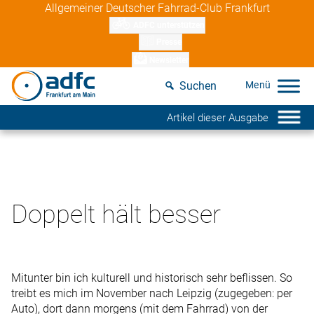
Skip
Allgemeiner Deutscher Fahrrad-Club Frankfurt
to
ADFC unterstützen
content
Presse
Newsletter
Suchen
Artikel dieser Ausgabe
Doppelt hält besser
Mitunter bin ich kulturell und historisch sehr beflissen. So
treibt es mich im November nach Leipzig (zugegeben: per
Auto), dort dann morgens (mit dem Fahrrad) von der