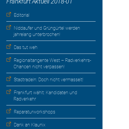
Frankfurt Aktuell 2018-01
Editorial
Niddaufer und Grüngürtel werden
jahrelang unterbrochen!
Das tut weh
Regionaltangente West – Radverkehrs-
Chancen nicht verpassen!
Stadtradeln: Doch nicht vermasselt!
Frankfurt wählt: Kandidaten und
Radverkehr
Reparaturworkshops
Dank an Klaunix