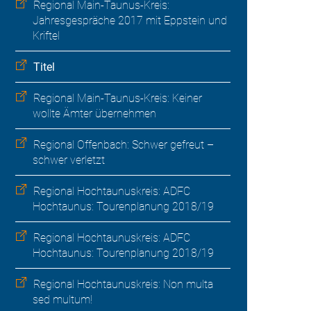
Regional Main-Taunus-Kreis:
Jahresgespräche 2017 mit Eppstein und
Kriftel
Titel
Regional Main-Taunus-Kreis: Keiner
wollte Ämter übernehmen
Regional Offenbach: Schwer gefreut –
schwer verletzt
Regional Hochtaunuskreis: ADFC
Hochtaunus: Tourenplanung 2018/19
Regional Hochtaunuskreis: ADFC
Hochtaunus: Tourenplanung 2018/19
Regional Hochtaunuskreis: Non multa
sed multum!