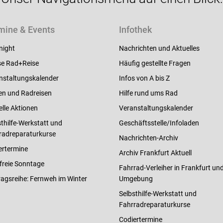
mine & Events
Infothek
night
Nachrichten und Aktuelles
e Rad+Reise
Häufig gestellte Fragen
nstaltungskalender
Infos von A bis Z
en und Radreisen
Hilfe rund ums Rad
elle Aktionen
Veranstaltungskalender
thilfe-Werkstatt und
Geschäftsstelle/Infoladen
radreparaturkurse
Nachrichten-Archiv
ertermine
Archiv Frankfurt Aktuell
freie Sonntage
Fahrrad-Verleiher in Frankfurt un
ragsreihe: Fernweh im Winter
Umgebung
Selbsthilfe-Werkstatt und
Fahrradreparaturkurse
Codiertermine