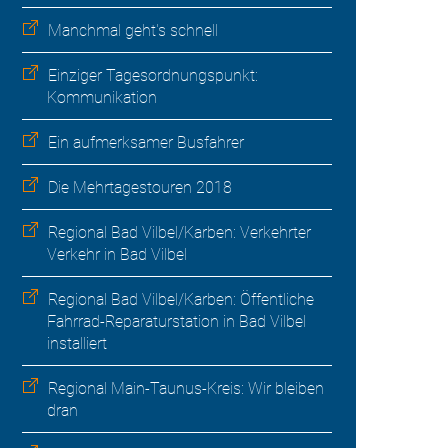
Manchmal geht's schnell
Einziger Tagesordnungspunkt:
Kommunikation
Ein aufmerksamer Busfahrer
Die Mehrtagestouren 2018
Regional Bad Vilbel/Karben: Verkehrter
Verkehr in Bad Vilbel
Regional Bad Vilbel/Karben: Öffentliche
Fahrrad-Reparaturstation in Bad Vilbel
installiert
Regional Main-Taunus-Kreis: Wir bleiben
dran