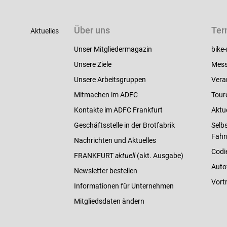
Über uns
Ter
Aktuelles
Unser Mitgliedermagazin
bike-
Unsere Ziele
Mess
Unsere Arbeitsgruppen
Vera
Mitmachen im ADFC
Tour
Kontakte im ADFC Frankfurt
Aktu
Geschäftsstelle in der Brotfabrik
Selbs
Fahr
Nachrichten und Aktuelles
Codi
FRANKFURT
aktuell
(akt. Ausgabe)
Auto
Newsletter bestellen
Vort
Informationen für Unternehmen
Mitgliedsdaten ändern