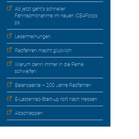
Ab jetzt geht's schneller:
Fahrradmitnahme im neuen ICE4Fotos:
ps
Lesermeinungen
Radfahren macht glücklich
Warum denn immer in die Ferne
schweifen
Balanceakte – 200 Jahre Radfahren
E-Lastenrad-Start-up rollt nach Hessen
Abschleppen