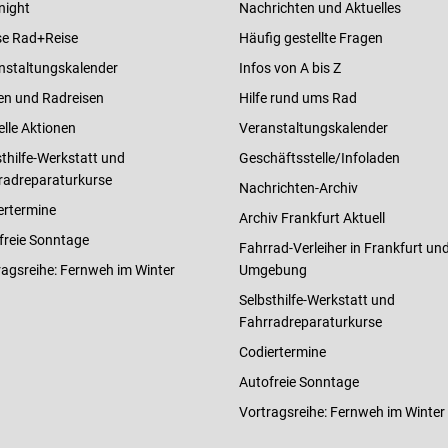
night
Nachrichten und Aktuelles
e Rad+Reise
Häufig gestellte Fragen
nstaltungskalender
Infos von A bis Z
en und Radreisen
Hilfe rund ums Rad
elle Aktionen
Veranstaltungskalender
thilfe-Werkstatt und
Geschäftsstelle/Infoladen
radreparaturkurse
Nachrichten-Archiv
ertermine
Archiv Frankfurt Aktuell
freie Sonntage
Fahrrad-Verleiher in Frankfurt un
ragsreihe: Fernweh im Winter
Umgebung
Selbsthilfe-Werkstatt und
Fahrradreparaturkurse
Codiertermine
Autofreie Sonntage
Vortragsreihe: Fernweh im Winter