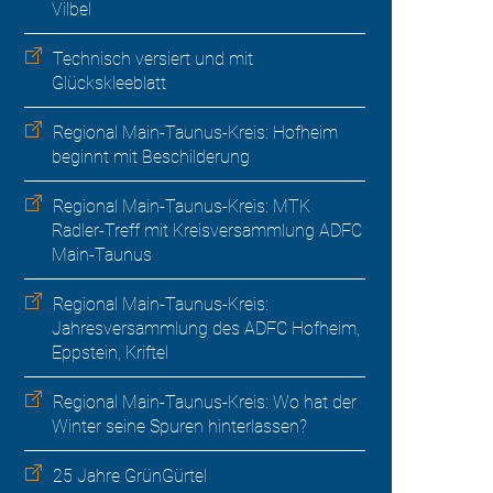
Vilbel
Technisch versiert und mit
Glückskleeblatt
Regional Main-Taunus-Kreis: Hofheim
beginnt mit Beschilderung
Regional Main-Taunus-Kreis: MTK
Radler-Treff mit Kreisversammlung ADFC
Main-Taunus
Regional Main-Taunus-Kreis:
Jahresversammlung des ADFC Hofheim,
Eppstein, Kriftel
Regional Main-Taunus-Kreis: Wo hat der
Winter seine Spuren hinterlassen?
25 Jahre GrünGürtel