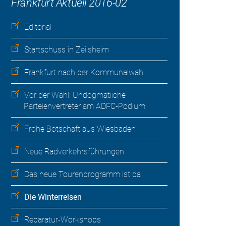
Frankfurt Aktuell 2016-02
Editorial
Startschuss in Zeilsheim
Frankfurt nach der Kommunalwahl
Vor der Wahl: Undogmatiiche
Parteienvertreter am ADFC-Podium
Frohe Botschaft aus Wiesbaden
Neue Radverkehrsführungen
Das neue Tourenprogramm ist da
Die Winterreisen
Reparatur-Workshops