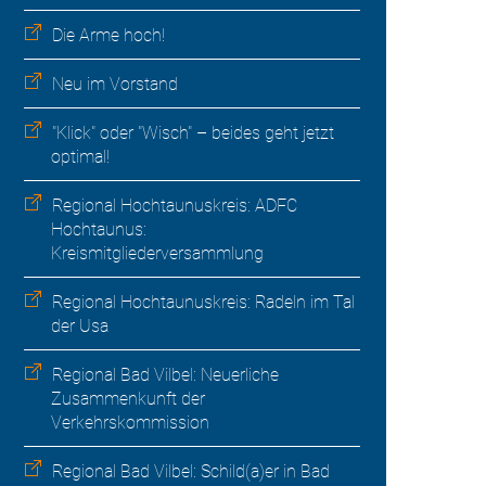
Die Arme hoch!
Neu im Vorstand
"Klick" oder "Wisch" – beides geht jetzt
optimal!
Regional Hochtaunuskreis: ADFC
Hochtaunus:
Kreismitgliederversammlung
Regional Hochtaunuskreis: Radeln im Tal
der Usa
Regional Bad Vilbel: Neuerliche
Zusammenkunft der
Verkehrskommission
Regional Bad Vilbel: Schild(a)er in Bad