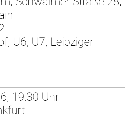
im, Schwälmer Straße 28,
ain
2
f, U6, U7, Leipziger
6, 19:30 Uhr
kfurt