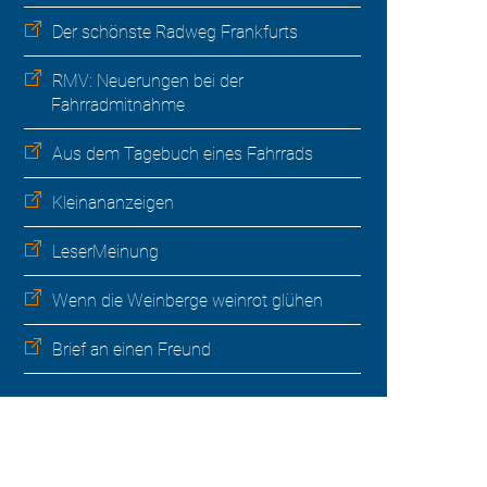
Der schönste Radweg Frankfurts
RMV: Neuerungen bei der
Fahrradmitnahme
Aus dem Tagebuch eines Fahrrads
Kleinananzeigen
LeserMeinung
Wenn die Weinberge weinrot glühen
Brief an einen Freund