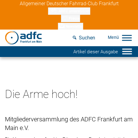
Skip
Allgemeiner Deutscher Fahrrad-Club Frankfurt
to
ADFC unterstützen
content
Presse
Newsletter
Suchen
Artikel dieser Ausgabe
Die Arme hoch!
Mitgliederversammlung des ADFC Frankfurt am
Main e.V.