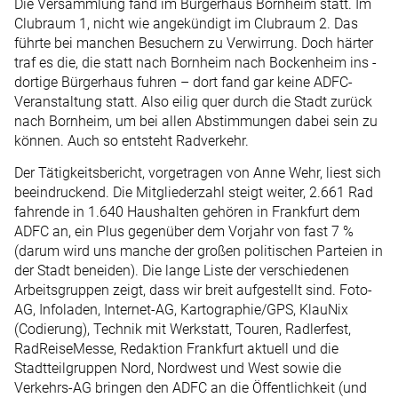
Die Versammlung fand im Bürgerhaus Bornheim statt. Im
Clubraum 1, nicht wie angekündigt im Club­raum 2. Das
führte bei manchen Besuchern zu Verwirrung. Doch härter
traf es die, die statt nach Bornheim nach Bockenheim ins ­
dortige Bürgerhaus fuhren – dort fand gar keine ADFC-
Veranstaltung statt. Also eilig quer durch die Stadt zurück
nach Bornheim, um bei allen Abstimmungen dabei sein zu
können. Auch so entsteht Radverkehr.
Der Tätigkeitsbericht, vorgetragen von Anne Wehr, liest sich
beeindruckend. Die Mitgliederzahl steigt weiter, 2.661 Rad
fahrende in 1.640 Haushalten gehören in Frankfurt dem
ADFC an, ein Plus gegenüber dem Vorjahr von fast 7 %
(darum wird uns manche der großen politischen Parteien in
der Stadt beneiden). Die lange Liste der verschiedenen
Arbeitsgruppen zeigt, dass wir breit aufgestellt sind. Foto-
AG, Infoladen, Internet-AG, Kartographie/GPS, KlauNix
(Codierung), Technik mit Werkstatt, Touren, Radlerfest,
RadReise­Messe, Redaktion Frankfurt aktuell und die
Stadtteilgruppen Nord, Nordwest und West sowie die
Verkehrs-AG bringen den ADFC an die Öffentlichkeit (und