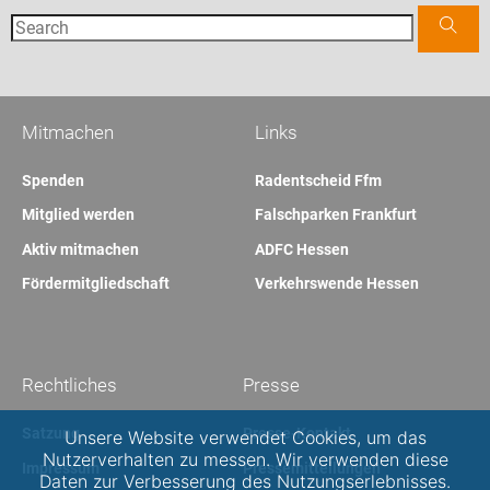
Mitmachen
Links
Spenden
Radentscheid Ffm
Mitglied werden
Falschparken Frankfurt
Aktiv mitmachen
ADFC Hessen
Fördermitgliedschaft
Verkehrswende Hessen
Rechtliches
Presse
Satzung
Presse-Kontakt
Unsere Website verwendet Cookies, um das
Nutzerverhalten zu messen. Wir verwenden diese
Impressum
Pressemitteilungen
Daten zur Verbesserung des Nutzungserlebnisses.