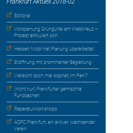
Frankfurt Aktuell 2018-02
Editorial
Vollsperrung Grüngürtel am Westkreuz –
Protest artikuliert sich
Hessen Mobil hat Planung überarbeitet
Eröffnung mit prominenter Begleitung
Vielleicht doch mal Asphalt im Park?
(nicht nur) Frankfurter gemischte
Fundsachen
Reparaturworkshops
ADFC Frankfurt, ein aktiver, wachsender
Verein