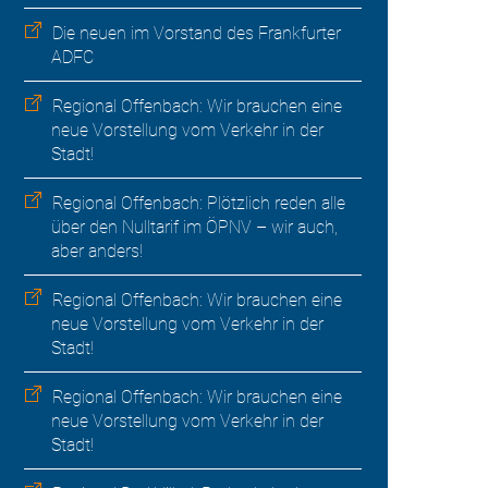
Die neuen im Vorstand des Frankfurter
ADFC
Regional Offenbach: Wir brauchen eine
neue Vorstellung vom Verkehr in der
Stadt!
Regional Offenbach: Plötzlich reden alle
über den Nulltarif im ÖPNV – wir auch,
aber anders!
Regional Offenbach: Wir brauchen eine
neue Vorstellung vom Verkehr in der
Stadt!
Regional Offenbach: Wir brauchen eine
neue Vorstellung vom Verkehr in der
Stadt!