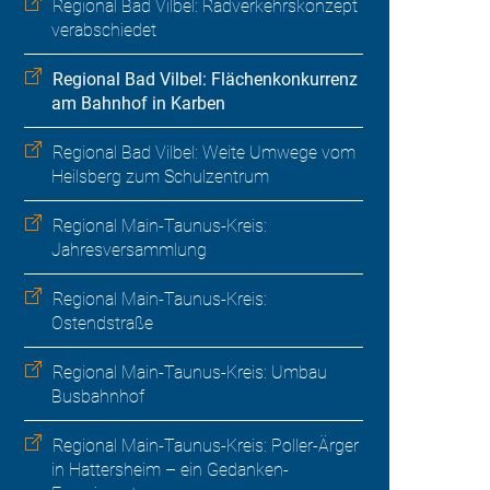
Regional Bad Vilbel: Radverkehrskonzept
verabschiedet
Regional Bad Vilbel: Flächenkonkurrenz
am Bahnhof in Karben
Regional Bad Vilbel: Weite Umwege vom
Heilsberg zum Schulzentrum
Regional Main-Taunus-Kreis:
Jahresversammlung
Regional Main-Taunus-Kreis:
Ostendstraße
Regional Main-Taunus-Kreis: Umbau
Busbahnhof
Regional Main-Taunus-Kreis: Poller-Ärger
in Hattersheim – ein Gedanken-