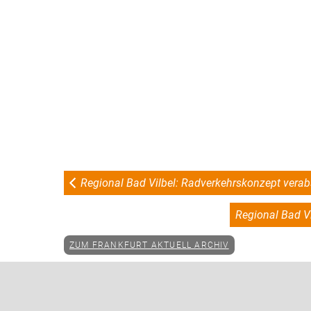
Regional Bad Vilbel: Radverkehrskonzept verab
Regional Bad V
ZUM FRANKFURT AKTUELL ARCHIV