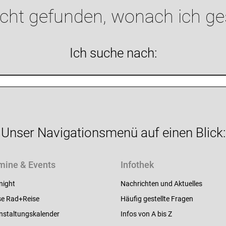
icht gefunden, wonach ich g
Ich suche nach:
Unser Navigationsmenü auf einen Blick:
mine & Events
Infothek
night
Nachrichten und Aktuelles
e Rad+Reise
Häufig gestellte Fragen
nstaltungskalender
Infos von A bis Z