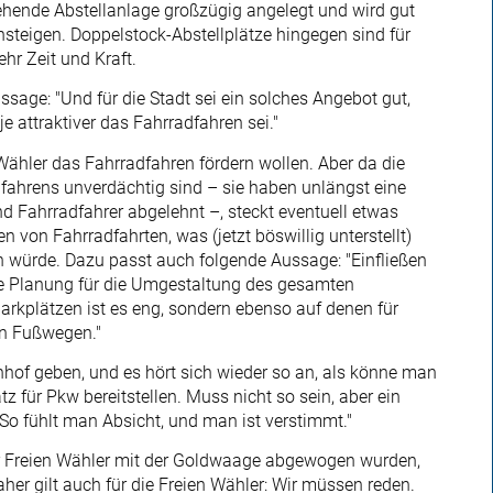
tehende Abstellanlage großzügig angelegt und wird gut
hnsteigen. Doppelstock-Abstellplätze hingegen sind für
ehr Zeit und Kraft.
sage: "Und für die Stadt sei ein solches Angebot gut,
e attraktiver das Fahrradfahren sei."
 Wähler das Fahrradfahren fördern wollen. Aber da die
fahrens unverdächtig sind – sie haben unlängst eine
 Fahrradfahrer abgelehnt –, steckt eventuell etwas
n von Fahrradfahrten, was (jetzt böswillig unterstellt)
n würde. Dazu passt auch folgende Aussage: "Einfließen
de Planung für die Umgestaltung des gesamten
rkplätzen ist es eng, sondern ebenso auf denen für
en Fußwegen."
hof geben, und es hört sich wieder so an, als könne man
 für Pkw bereitstellen. Muss nicht so sein, aber ein
So fühlt man Absicht, und man ist verstimmt."
 Freien Wähler mit der Goldwaage abgewogen wurden,
Daher gilt auch für die Freien Wähler: Wir müssen reden.