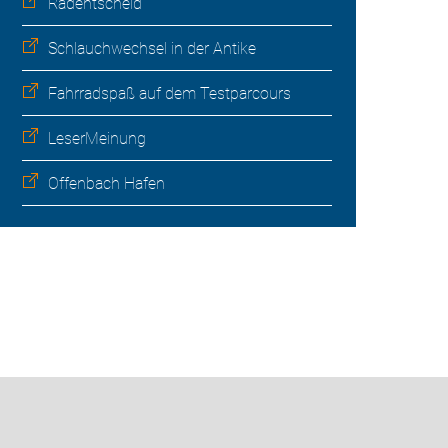
Radentscheid
Schlauchwechsel in der Antike
Fahrradspaß auf dem Testparcours
LeserMeinung
Offenbach Hafen