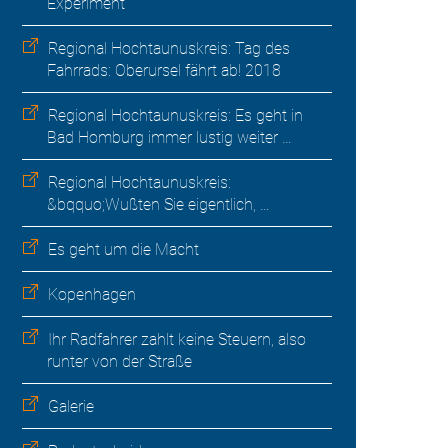
Experiment
Regional Hochtaunuskreis: Tag des
Fahrrads: Oberursel fährt ab! 2018
Regional Hochtaunuskreis: Es geht in
Bad Homburg immer lustig weiter …
Regional Hochtaunuskreis:
&bqquo;Wußten Sie eigentlich, …
Es geht um die Macht
Kopenhagen
Ihr Radfahrer zahlt keine Steuern, also
runter von der Straße
Galerie