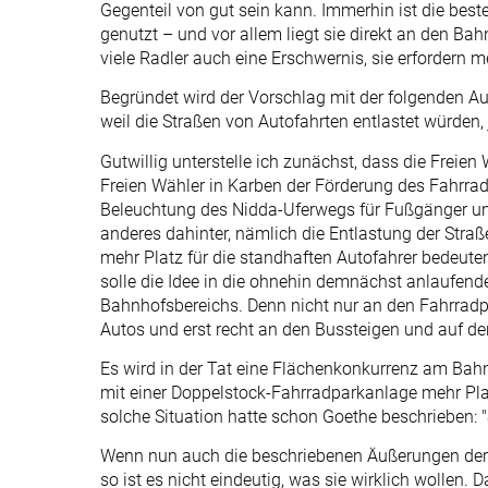
Gegenteil von gut sein kann. Immerhin ist die bes
genutzt – und vor allem liegt sie direkt an den Ba
viele Radler auch eine Erschwernis, sie erfordern m
Begründet wird der Vorschlag mit der folgenden Aus
weil die Straßen von Autofahrten entlastet würden, j
Gutwillig unterstelle ich zunächst, dass die Freien
Freien Wähler in Karben der Förderung des Fahrrad
Beleuchtung des Nidda-Uferwegs für Fußgänger und
anderes dahinter, nämlich die Entlastung der Straße
mehr Platz für die standhaften Autofahrer bedeute
solle die Idee in die ohnehin demnächst anlaufen
Bahnhofsbereichs. Denn nicht nur an den Fahrradpa
Autos und erst recht an den Bussteigen und auf d
Es wird in der Tat eine Flächenkonkurrenz am Bahn
mit einer Doppelstock-Fahrradparkanlage mehr Platz
solche Situation hatte schon Goethe beschrieben: "
Wenn nun auch die beschriebenen Äußerungen der
so ist es nicht eindeutig, was sie wirklich wollen. 