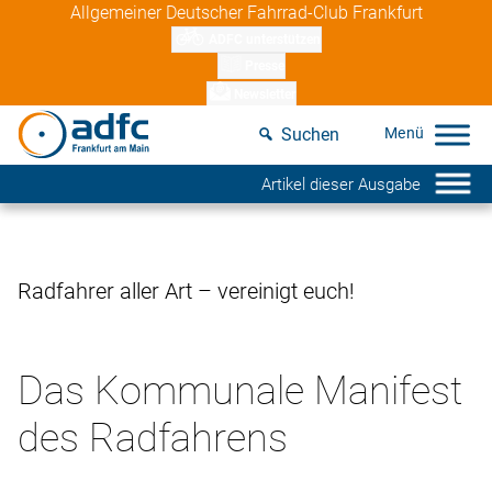
Skip
Allgemeiner Deutscher Fahrrad-Club Frankfurt
to
ADFC unterstützen
content
Presse
Newsletter
Suchen
Artikel dieser Ausgabe
Radfahrer aller Art – vereinigt euch!
Das Kommunale Manifest
des Radfahrens