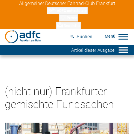
Skip
Allgemeiner Deutscher Fahrrad-Club Frankfurt
to
ADFC unterstützen
content
Presse
Newsletter
Suchen
Artikel dieser Ausgabe
(nicht nur) Frankfurter
gemischte Fundsachen