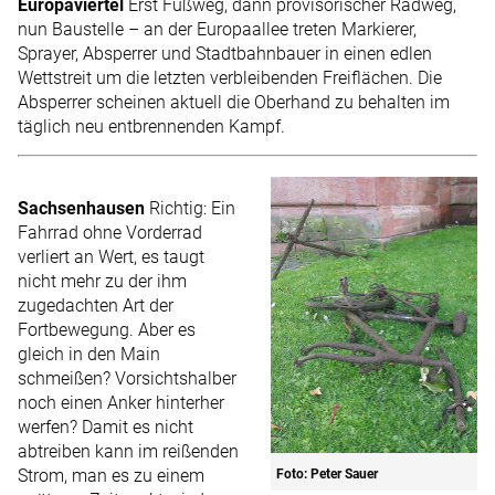
Europaviertel
Erst Fußweg, dann provisorischer Radweg,
nun Baustelle – an der Europaallee treten Markierer,
Sprayer, Absperrer und Stadtbahnbauer in einen edlen
Wettstreit um die letzten verbleibenden Freiflächen. Die
Absperrer scheinen aktuell die Oberhand zu behalten im
täglich neu entbrennenden Kampf.
Sachsenhausen
Richtig: Ein
Fahrrad ohne Vorderrad
verliert an Wert, es taugt
nicht mehr zu der ihm
zugedachten Art der
Fortbewegung. Aber es
gleich in den Main
schmeißen? Vorsichtshalber
noch einen Anker hinterher
werfen? Damit es nicht
abtreiben kann im reißenden
Strom, man es zu einem
Foto: Peter Sauer