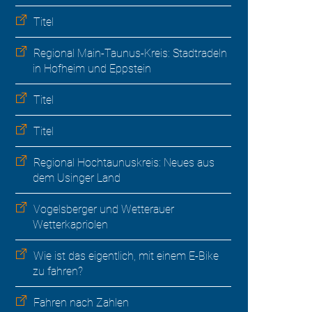
Titel
Regional Main-Taunus-Kreis: Stadtradeln
in Hofheim und Eppstein
Titel
Titel
Regional Hochtaunuskreis: Neues aus
dem Usinger Land
Vogelsberger und Wetterauer
Wetterkapriolen
Wie ist das eigentlich, mit einem E-Bike
zu fahren?
Fahren nach Zahlen