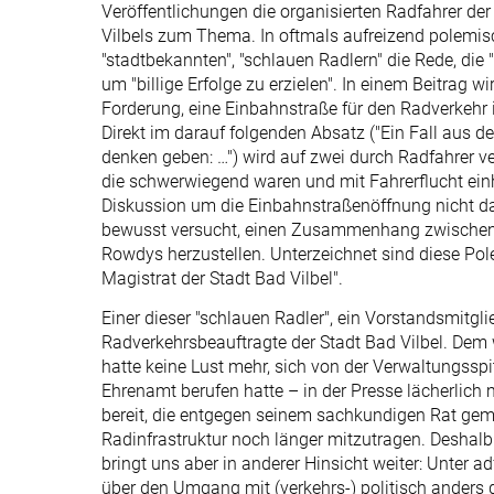
Veröffentlichungen die organisierten Radfahrer de
Vilbels zum Thema. In oftmals aufreizend polemis
"stadtbekannten", "schlauen Radlern" die Rede, die
um "billige Erfolge zu erzielen". In einem Beitrag 
Forderung, eine Einbahnstraße für den Radverkehr 
Direkt im darauf folgenden Absatz ("Ein Fall aus de
denken geben: …") wird auf zwei durch Radfahrer v
die schwerwiegend waren und mit Fahrerflucht einh
Diskussion um die Einbahnstraßenöffnung nicht das
bewusst versucht, einen Zusammenhang zwischen d
Rowdys herzustellen. Unterzeichnet sind diese Pole
Magistrat der Stadt Bad Vilbel".
Einer dieser "schlauen Radler", ein Vorstandsmitgli
Radverkehrsbeauftragte der Stadt Bad Vilbel. Dem 
hatte keine Lust mehr, sich von der Verwaltungsspi
Ehrenamt berufen hatte – in der Presse lächerlich
bereit, die entgegen seinem sachkundigen Rat gem
Radinfrastruktur noch länger mitzutragen. Deshalb 
bringt uns aber in anderer Hinsicht weiter: Unter 
über den Umgang mit (verkehrs-) politisch anders 