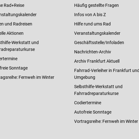
e Rad+Reise
Häufig gestellte Fragen
nstaltungskalender
Infos von A bis Z
en und Radreisen
Hilfe rund ums Rad
elle Aktionen
Veranstaltungskalender
thilfe-Werkstatt und
Geschäftsstelle/Infoladen
radreparaturkurse
Nachrichten-Archiv
ertermine
Archiv Frankfurt Aktuell
freie Sonntage
Fahrrad-Verleiher in Frankfurt un
ragsreihe: Fernweh im Winter
Umgebung
Selbsthilfe-Werkstatt und
Fahrradreparaturkurse
Codiertermine
Autofreie Sonntage
Vortragsreihe: Fernweh im Winter