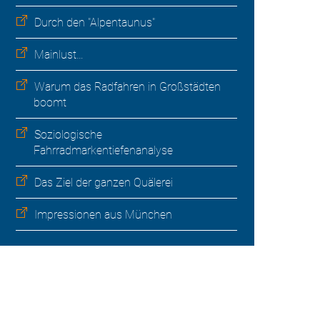
Durch den "Alpentaunus"
Mainlust…
Warum das Radfahren in Großstädten
boomt
Soziologische
Fahrradmarkentiefenanalyse
Das Ziel der ganzen Quälerei
Impressionen aus München