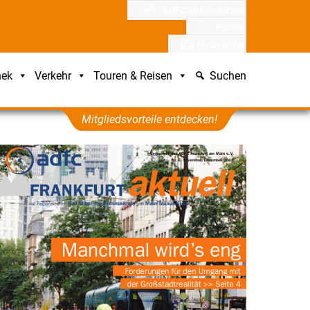
ADFC unterstützen
Presse
Newsletter
hek
Verkehr
Touren & Reisen
Suchen
Mitgliedsvorteile entdecken!