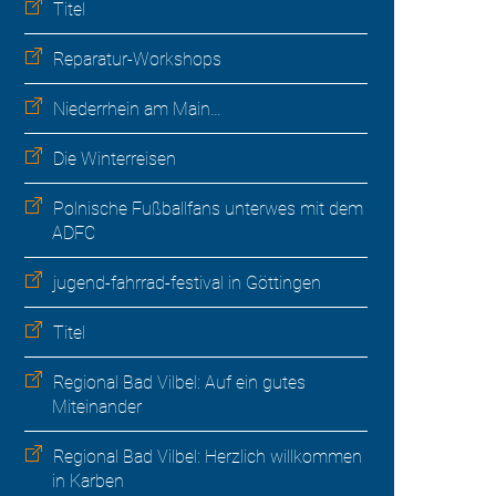
Titel
Reparatur-Workshops
Niederrhein am Main…
Die Winterreisen
Polnische Fußballfans unterwes mit dem
ADFC
jugend-fahrrad-festival in Göttingen
Titel
Regional Bad Vilbel: Auf ein gutes
Miteinander
Regional Bad Vilbel: Herzlich willkommen
in Karben