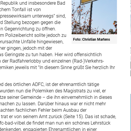
r Republik und insbesondere Bad
chem Tonfall ist von
 "pressewirksam unterwegs" sind,
wird Stellung bezogen gegen die
in Gegenrichtung zu öffnen.
m Polizeibericht sollte jedoch zu
Foto: Christian Martens
erursachte Unfälle hingewiesen,
er gingen, jedoch mit der
 Geringste zu tun haben. Hier wird offensichtlich
er Radfahrerlobby und einzelnen (Rad-)Verkehrs-
miken jeweils mit "In diesem Sinne grüßt Sie herzlich Ihr
ed des örtlichen ADFC, ist der ehrenamtlich tätige
wurden nun die Polemiken des Magistrats zu viel, er
tze seiner Gemeinde – die ihn einvernehmlich in dieses
 machen zu lassen. Darüber hinaus war er nicht mehr
achten fachlichen Fehler beim Ausbau der
trat er von seinem Amt zurück (Seite 15). Das ist schade,
adfc-bad-vilbel.de findet man nun ein schönes Lehrstück
denken­den, engagierten Ehrenamtlichen in einer