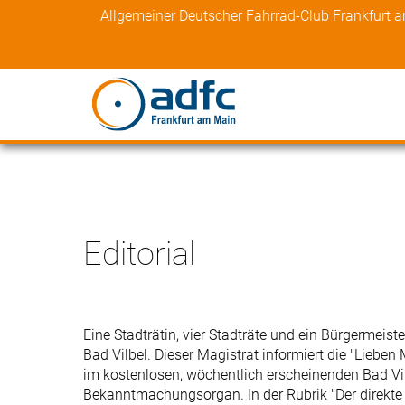
Skip
Allgemeiner Deutscher Fahrrad-Club Frankfurt 
to
content
Editorial
Eine Stadträtin, vier Stadträte und ein Bürgermeist
Bad Vilbel. Dieser Magistrat informiert die "Lieben
im kostenlosen, wöchentlich erscheinenden Bad Vi
Bekanntmachungsorgan. In der Rubrik "Der direkte 