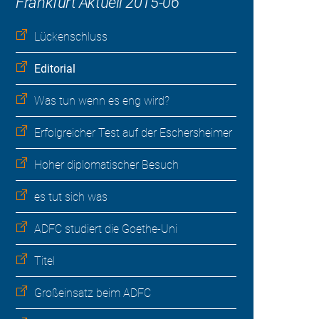
Frankfurt Aktuell 2015-06
Lückenschluss
Editorial
Was tun wenn es eng wird?
Erfolgreicher Test auf der Eschersheimer
Hoher diplomatischer Besuch
es tut sich was
ADFC studiert die Goethe-Uni
Titel
Großeinsatz beim ADFC