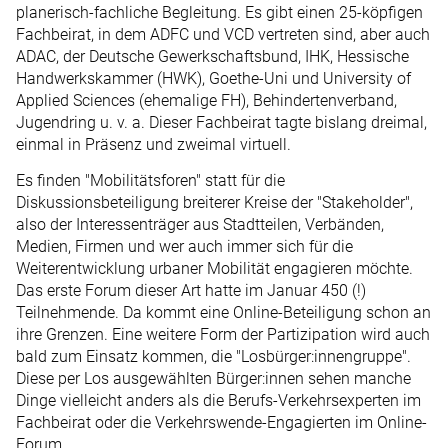
planerisch-fachliche Begleitung. Es gibt einen 25-köpfigen
Fachbeirat, in dem ADFC und VCD vertreten sind, aber auch
ADAC, der Deutsche Gewerkschaftsbund, IHK, Hessische
Handwerkskammer (HWK), Goethe-Uni und University of
Applied Sciences (ehemalige FH), Behindertenverband,
Jugendring u. v. a. Dieser Fachbeirat tagte bislang dreimal,
einmal in Präsenz und zweimal virtuell.
Es finden "Mobilitätsforen" statt für die
Diskussionsbeteiligung breiterer Kreise der "Stakeholder",
also der Interessenträger aus Stadtteilen, Verbänden,
Medien, Firmen und wer auch immer sich für die
Weiterentwicklung urbaner Mobilität engagieren möchte.
Das erste Forum dieser Art hatte im Januar 450 (!)
Teilnehmende. Da kommt eine Online-Beteiligung schon an
ihre Grenzen. Eine weitere Form der Partizipation wird auch
bald zum Einsatz kommen, die "Losbürger:innengruppe".
Diese per Los ausgewählten Bürger:innen sehen manche
Dinge vielleicht anders als die Berufs-Verkehrsexperten im
Fachbeirat oder die Verkehrswende-Engagierten im Online-
Forum.