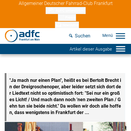
Skip
Allgemeiner Deutscher Fahrrad-Club Frankfurt
to
ADFC unterstützen
content
Presse
Newsletter
Suchen
Artikel dieser Ausgabe
"Ja mach nur einen Plan", heißt es bei Bertolt Brecht i
n der Dreigroschenoper, aber leider setzt sich dort de
r Liedtext nicht so optimistisch fort: "Sei nur ein groß
es Licht! / Und mach dann noch 'nen zweiten Plan / G
ehn tun sie beide nicht." Da wollen wir doch alle hoffe
n, dass wenigstens in Frankfurt der ...