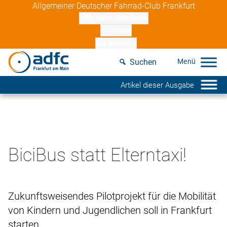
Skip
Allgemeiner Deutscher Fahrrad-Club Frankfurt
to
ADFC unterstützen
content
Presse
Newsletter
Suchen
Artikel dieser Ausgabe
BiciBus statt Elterntaxi!
Zukunftsweisendes Pilotprojekt für die Mobilität
von Kindern und Jugendlichen soll in Frankfurt
starten