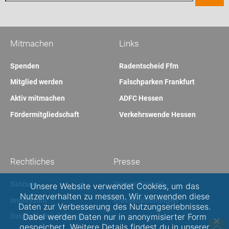
Mitmachen
Links
Spenden
Radentscheid Ffm
Mitglied werden
Falschparken Frankfurt
Aktiv mitmachen
ADFC Hessen
Fördermitgliedschaft
Verkehrswende Hessen
Rechtliches
Presse
Satzung
Presse-Kontakt
Unsere Website verwendet Cookies, um das
Nutzerverhalten zu messen. Wir verwenden diese
Impressum
Pressemitteilungen
Daten zur Verbesserung des Nutzungserlebnisses.
Dabei werden Daten nur in anonymisierter Form
Datenschutzerklärung
gespeichert. Weitere Details findest du in unserer