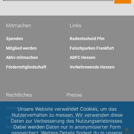
Mitmachen
Links
Spenden
Radentscheid Ffm
Mitglied werden
Falschparken Frankfurt
Aktiv mitmachen
ADFC Hessen
Fördermitgliedschaft
Verkehrswende Hessen
Rechtliches
Presse
Satzung
Presse-Kontakt
Unsere Website verwendet Cookies, um das
Nutzerverhalten zu messen. Wir verwenden diese
Impressum
Pressemitteilungen
Daten zur Verbesserung des Nutzungserlebnisses.
Dabei werden Daten nur in anonymisierter Form
Datenschutzerklärung
gespeichert. Weitere Details findest du in unserer