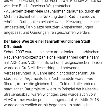
bis An den Eichen) und der Eberhard-v.-Rochow-Straße so­
wie dem Bischofsheimer Weg entstehen.
• Außerdem zielen viele Maßnahmen darauf ab, durch ein
Mehr an Sicherheit die Nutzung durch Radfahrende zu
erhöhen. Dafür sollen beispielsweise Kreuzungs­bereiche
umgestaltet, Parkplätze reduziert, Ampelschaltungen
angepasst und Querungshilfen geschaffen werden.
Der lange Weg zu einer fahrradfreundlichen Stadt
Offenbach
Schon 2007 wurden in einem ambitionierten städtischen
Radverkehrskonzept zahleiche Maßnahmen gemeinsam
mit ADFC und VCD identifiziert und festgeschrieben. Leider
wurde der Großteil dieser dringend notwendigen
Verbesserungen 10 Jahre lang nicht durch­geführt. Die
städtischen Argumente fürs Nichthandeln waren, wie
überall, immer die gleichen. Kein Geld und alle anderen
städtischen Bauprojekte, wie zum Beispiel der Kaiserlei-
Straßenausbau, waren wichtiger. Dies wurde auch vom
ADFC immer wieder politisch angemahnt. Ab Mitte 2018
wurde dann endlich damit begonnen, im städtischen