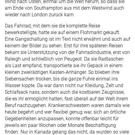
Wind nach Osten, einmal um die Welt herum, so dass sie
am Ende von Southampton aus mit dem Westwind auch
wieder nach London zurück kam.
Das Fahrrad, mit dem sie die komplette Reise
bewerkstelligte, hatte sie auf einem Flohmarkt gekauft.
Eine Gangschaltung ist im Text nicht erwähnt und auch auf
keinem der Bilder zu sehen. Erst für ihre späteren Reisen
bekam sie Unterstützung von der Fahrradindustrie, erst von
Raleigh und schließlich von Peugeot. Da sie Radtaschen
als Last empfand, transportierte sie ihr Gepäck in einem
kleinen zweirädrigen Kasten-Anhänger. So blieben ihre
Siebensachen trocken, bis die ganze Fuhre einmal ins
Wasser kippte. Da war dann nicht nur Kleidung, Zelt und
Schlafsack nass, sondern auch die kostbaren Zeugnisse,
die es ihr ermöglicht hatten, fast überall auf der Welt ihrem
Beruf nachzugehen. Krankenschwestern waren damals wie
heute begehrt und wer flexibel genug war, sich an örtliche
Gegebenheiten anzupassen, konnte offenbar leicht für
jeweils ein paar Wochen oder Monate Beschäftigung
finden. Nur in Kanada gelang das nicht, da wurden so viele