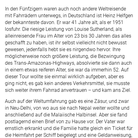
In den Fünfzigern waren auch noch andere Weltreisende
mit Fahrrädern unterwegs, in Deutschland ist Heinz Helfgen
der bekannteste davon. Er war 41 Jahre alt, als er 1951
losfuhr. Die riesige Leistung von Louise Sutherland, als
alleinreisende Frau im Alter von 23 bis 30 Jahren das alles
geschafft zu haben, ist ihr selbst vielleicht nicht bewusst
gewesen, jedenfalls hebt sie es nirgendwo hervor. Ihre
möglicherweise noch größere Leistung, die Bezwingung
des Trans-Amazonas-Highways, absolvierte sie dann auch
in einem etwas reiferen Alter, sie war da immerhin 52. Auf
dieser Tour wollte sie einmal wirklich aufgeben, aber es
ging nicht, es gab kein anderes Verkehrsmittel, sie musste
sich weiter ihrem Fahrrad anvertrauen – und kam ans Ziel.
Auch auf der Weltumfahrung gab es eine Zäsur, und zwar
in Neu-Delhi, von wo aus sie nach Nepal weiter wollte und
anschließend auf die Malaiische Halbinsel. Aber sie fand
postlagernd einen Brief von zu Hause vor. Der Vater war
ernstlich erkrankt und die Familie hatte gleich ein Ticket für
die Heimfahrt per Schiff beigelegt und eine Geldanweisung,