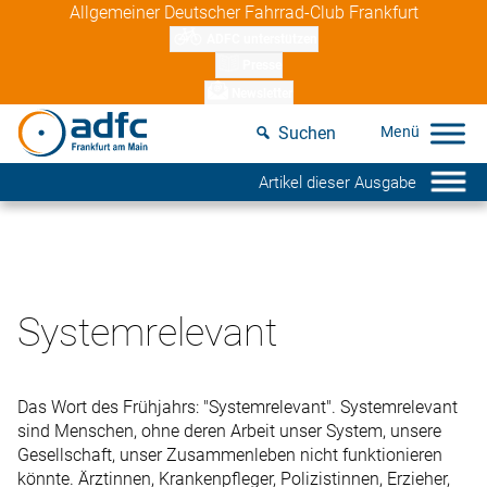
Skip
Allgemeiner Deutscher Fahrrad-Club Frankfurt
to
ADFC unterstützen
content
Presse
Newsletter
Suchen
Artikel dieser Ausgabe
Systemrelevant
Das Wort des Frühjahrs: "Systemrelevant". Systemrelevant
sind Menschen, ohne deren Arbeit unser System, unsere
Gesellschaft, unser Zusammenleben nicht funktionieren
könnte. Ärztinnen, Krankenpfleger, Polizistinnen, Erzieher,