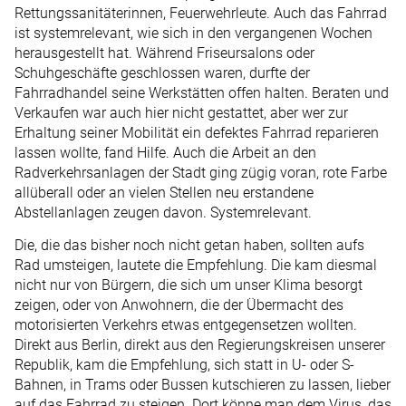
Rettungssanitäterinnen, Feuerwehrleute. Auch das Fahrrad
ist systemrelevant, wie sich in den vergangenen Wochen
herausgestellt hat. Während Friseursalons oder
Schuhgeschäfte geschlossen waren, durfte der
Fahrradhandel seine Werkstätten offen halten. Beraten und
Verkaufen war auch hier nicht gestattet, aber wer zur
Erhaltung seiner Mobilität ein defektes Fahrrad reparieren
lassen wollte, fand Hilfe. Auch die Arbeit an den
Radverkehrsanlagen der Stadt ging zügig voran, rote Farbe
allüberall oder an vielen Stellen neu erstandene
Abstellanlagen zeugen davon. Systemrelevant.
Die, die das bisher noch nicht getan haben, sollten aufs
Rad umsteigen, lautete die Empfehlung. Die kam diesmal
nicht nur von Bürgern, die sich um unser Klima besorgt
zeigen, oder von Anwohnern, die der Übermacht des
motorisierten Verkehrs etwas entgegensetzen wollten.
Direkt aus Berlin, direkt aus den Regierungskreisen unserer
Republik, kam die Empfehlung, sich statt in U- oder S-
Bahnen, in Trams oder Bussen kutschieren zu lassen, lieber
auf das Fahrrad zu steigen. Dort könne man dem Virus, das