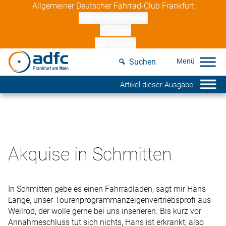
Skip
Allgemeiner Deutscher Fahrrad-Club Frankfurt
to
ADFC unterstützen
content
Presse
Newsletter
Suchen
Artikel dieser Ausgabe
Akquise in Schmitten
In Schmitten gebe es einen Fahrradladen, sagt mir Hans
Lange, unser Tourenprogrammanzeigenvertriebsprofi aus
Weilrod, der wolle gerne bei uns inserieren. Bis kurz vor
Annahmeschluss tut sich nichts, Hans ist erkrankt, also