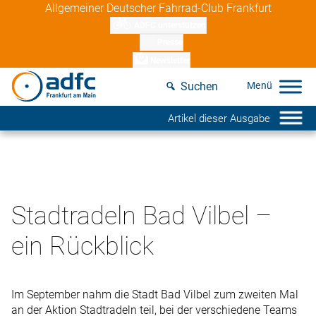
Skip
Allgemeiner Deutscher Fahrrad-Club Frankfurt
to
ADFC unterstützen
content
Presse
Newsletter
Suchen
Artikel dieser Ausgabe
Stadtradeln Bad Vilbel –
ein Rückblick
Im September nahm die Stadt Bad Vilbel zum zweiten Mal
an der Aktion Stadtradeln teil, bei der verschiedene Teams