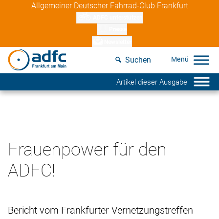
Skip
Allgemeiner Deutscher Fahrrad-Club Frankfurt
to
ADFC unterstützen
content
Presse
Newsletter
Suchen
Artikel dieser Ausgabe
Frauenpower für den
ADFC!
Bericht vom Frankfurter Vernetzungstreffen