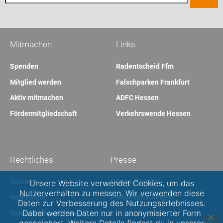
Mitmachen
Links
Spenden
Radentscheid Ffm
Mitglied werden
Falschparken Frankfurt
Aktiv mitmachen
ADFC Hessen
Fördermitgliedschaft
Verkehrswende Hessen
Rechtliches
Presse
Satzung
Presse-Kontakt
Unsere Website verwendet Cookies, um das
Nutzerverhalten zu messen. Wir verwenden diese
Impressum
Pressemitteilungen
Daten zur Verbesserung des Nutzungserlebnisses.
Dabei werden Daten nur in anonymisierter Form
Datenschutzerklärung