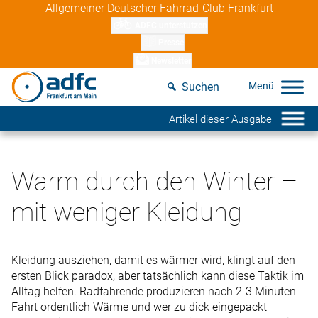
Skip
Allgemeiner Deutscher Fahrrad-Club Frankfurt
to
ADFC unterstützen
content
Presse
Newsletter
Suchen
Artikel dieser Ausgabe
Warm durch den Winter –
mit weniger Kleidung
Kleidung ausziehen, damit es wärmer wird, klingt auf den
ersten Blick paradox, aber tatsächlich kann diese Taktik im
Alltag helfen. Radfahrende produzieren nach 2-3 Minuten
Fahrt ordentlich Wärme und wer zu dick eingepackt