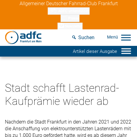
Skip
Allgemeiner Deutscher Fahrrad-Club Frankfurt
to
ADFC unterstützen
content
Presse
Newsletter
Suchen
Artikel dieser Ausgabe
Stadt schafft Lastenrad-
Kaufprämie wieder ab
Nachdem die Stadt Frankfurt in den Jahren 2021 und 2022
die Anschaffung von elektrounterstützten Lastenrädern mit
bis zu 1.000 Euro gefördert hatte, wird es ab diesem Jahr