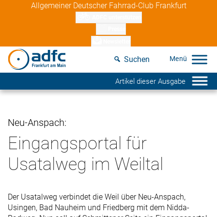
Skip
Allgemeiner Deutscher Fahrrad-Club Frankfurt
to
ADFC unterstützen
content
Presse
Newsletter
Suchen
Artikel dieser Ausgabe
Neu-Anspach:
Eingangsportal für
Usatalweg im Weiltal
Der Usatalweg verbindet die Weil über Neu-Anspach,
Usingen, Bad Nauheim und Friedberg mit dem Nidda-