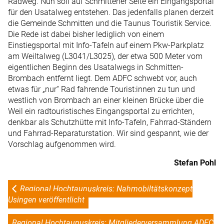
Radweg. Nun soll auf Schmittener Seite ein Eingangsportal
für den Usatalweg entstehen. Das jedenfalls planen derzeit
die Gemeinde Schmitten und die Taunus Touristik Service.
Die Rede ist dabei bisher lediglich von einem
Einstiegsportal mit Info-Tafeln auf einem Pkw-Parkplatz
am Weiltalweg (L3041/L3025), der etwa 500 Meter vom
eigentlichen Beginn des Usatalwegs in Schmitten-
Brombach entfernt liegt. Dem ADFC schwebt vor, auch
etwas für „nur“ Rad fahrende Tourist:innen zu tun und
westlich von Brombach an einer kleinen Brücke über die
Weil ein radtouristisches Eingangsportal zu errichten,
denkbar als Schutzhütte mit Info-Tafeln, Fahrrad-Ständern
und Fahrrad-Reparaturstation. Wir sind gespannt, wie der
Vorschlag aufgenommen wird.
Stefan Pohl
Regional Hochtaunuskreis: Nahmobiltätskonzept
Usingen veröffentlicht
Regional Hochtaunuskreis: Mitgliederversammlung ADFC