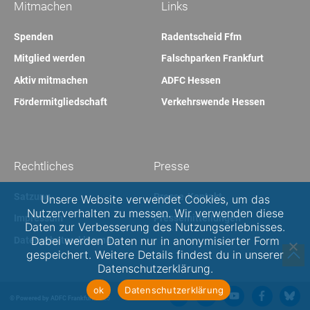
Mitmachen
Links
Spenden
Radentscheid Ffm
Mitglied werden
Falschparken Frankfurt
Aktiv mitmachen
ADFC Hessen
Fördermitgliedschaft
Verkehrswende Hessen
Rechtliches
Presse
Satzung
Presse-Kontakt
Unsere Website verwendet Cookies, um das
Nutzerverhalten zu messen. Wir verwenden diese
Impressum
Pressemitteilungen
Daten zur Verbesserung des Nutzungserlebnisses.
Dabei werden Daten nur in anonymisierter Form
Datenschutzerklärung
gespeichert. Weitere Details findest du in unserer
Datenschutzerklärung.
ok
Datenschutzerklärung
© Powered by ADFC Frankfurt 2025