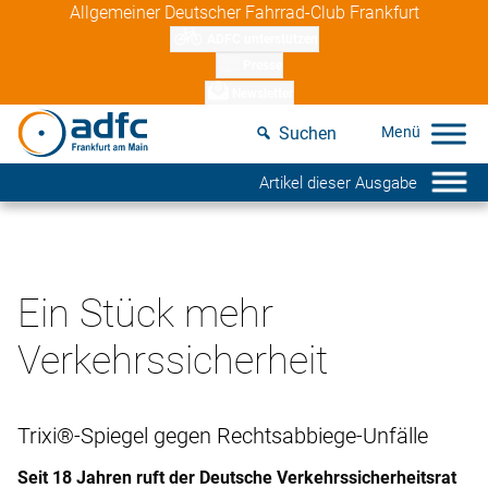
Skip
Allgemeiner Deutscher Fahrrad-Club Frankfurt
to
ADFC unterstützen
content
Presse
Newsletter
Suchen
Artikel dieser Ausgabe
Ein Stück mehr
Verkehrssicherheit
Trixi®-Spiegel gegen Rechtsabbiege-Unfälle
Seit 18 Jahren ruft der Deutsche Verkehrssicherheitsrat