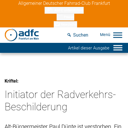
Skip
Allgemeiner Deutscher Fahrrad-Club Frankfurt
to
ADFC unterstützen
content
Presse
Newsletter
Suchen
Artikel dieser Ausgabe
Kriftel:
Initiator der Radverkehrs-
Beschilderung
Alt-Bürgermeister Paul Dünte ist verstorben. Ein