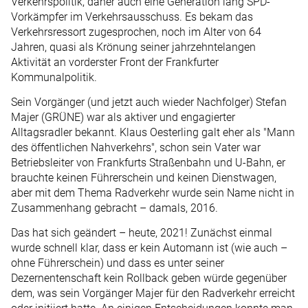
Verkehrspolitik, daher auch eine Generation lang SPD-
Vorkämpfer im Verkehrsausschuss. Es bekam das
Verkehrsressort zugesprochen, noch im Alter von 64
Jahren, quasi als Krönung seiner jahrzehntelangen
Aktivität an vorderster Front der Frankfurter
Kommunalpolitik.
Sein Vorgänger (und jetzt auch wieder Nachfolger) Stefan
Majer (GRÜNE) war als aktiver und engagierter
Alltagsradler bekannt. Klaus Oesterling galt eher als "Mann
des öffentlichen Nahverkehrs", schon sein Vater war
Betriebsleiter von Frankfurts Straßenbahn und U-Bahn, er
brauchte keinen Führerschein und keinen Dienstwagen,
aber mit dem Thema Radverkehr wurde sein Name nicht in
Zusammenhang gebracht – damals, 2016.
Das hat sich geändert – heute, 2021! Zunächst einmal
wurde schnell klar, dass er kein Automann ist (wie auch –
ohne Führerschein) und dass es unter seiner
Dezernentenschaft kein Rollback geben würde gegenüber
dem, was sein Vorgänger Majer für den Radverkehr erreicht