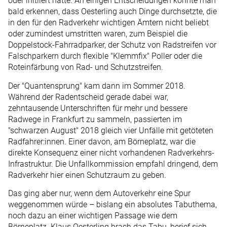
oder initiiert hatte. An einigen Entscheidungen konnte man
bald erkennen, dass Oesterling auch Dinge durchsetzte, die
in den für den Radverkehr wichtigen Ämtern nicht beliebt
oder zumindest umstritten waren, zum Beispiel die
Doppelstock-Fahrradparker, der Schutz von Radstreifen vor
Falschparkern durch flexible "Klemmfix" Poller oder die
Roteinfärbung von Rad- und Schutzstreifen.
Der "Quantensprung" kam dann im Sommer 2018.
Während der Radentscheid gerade dabei war,
zehntausende Unterschriften für mehr und bessere
Radwege in Frankfurt zu sammeln, passierten im
"schwarzen August" 2018 gleich vier Unfälle mit getöteten
Radfahrer:innen. Einer davon, am Börneplatz, war die
direkte Konsequenz einer nicht vorhandenen Radverkehrs-
Infrastruktur. Die Unfallkommission empfahl dringend, dem
Radverkehr hier einen Schutzraum zu geben.
Das ging aber nur, wenn dem Autoverkehr eine Spur
weggenommen würde – bislang ein absolutes Tabuthema,
noch dazu an einer wichtigen Passage wie dem
Börneplatz. Klaus Oesterling brach das Tabu, berief sich