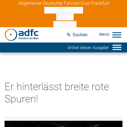
Skip
Allgemeiner Deutscher Fahrrad-Club Frankfurt
to
ADFC unterstützen
content
Presse
Newsletter
Suchen
Artikel dieser Ausgabe
Er hinterlässt breite rote
Spuren!