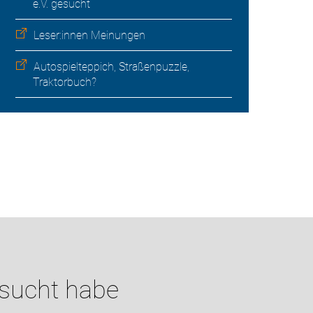
e.V. gesucht
Leser:innen Meinungen
Autospielteppich, Straßenpuzzle,
Traktorbuch?
esucht habe