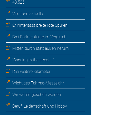
43.525
Vorstand aktuells
Er hinterlässt breite rote Spuren!
Drei Partnerstädte im Vergleich
Mitten durch statt außen herum
"Dancing in the street ..."
Drei weitere Kilometer
Wichtiges Fahrrad-Messejahr
Wir wollen gesehen werden!
Beruf, Leidenschaft und Hobby