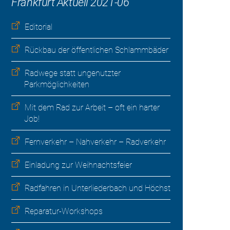
Frankfurt Aktuell 2021-06
Editorial
Rückbau der öffentlichen Schlammbäder
Radwege statt ungenutzter
Parkmöglichkeiten
Mit dem Rad zur Arbeit – oft ein harter
Job!
Fernverkehr – Nahverkehr – Radverkehr
Einladung zur Weihnachtsfeier
Radfahren in Unterliederbach und Höchst
Reparatur-Workshops