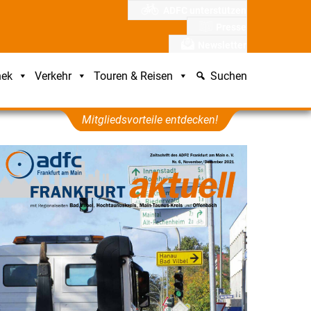
ADFC unterstützen
Presse
Newsletter
hek
Verkehr
Touren & Reisen
Suchen
Mitgliedsvorteile entdecken!