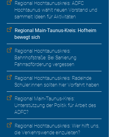
Regional Hochtaunuskreis: ADFC
Hochtaunus wählt neuen Vorstand und
sammelt Ideen für Aktivitäten
Regional Main-Taunus-Kreis: Hofheim
bewegt sich
Regional Hochtaunuskreis:
Bahnhofstraße: Bei Sanierung
Fahrradförderung vergessen
Regional Hochtaunuskreis: Radelnde
Schüler:innen sollten hier Vorfahrt haben
Regional Main-Taunus-Kreis:
Unterstützung der Politik für Arbeit des
ADFC?
Regional Hochtaunuskreis: Wer hilft uns,
die Verkehrswende einzuleiten?