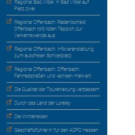
Regional Bad Vilbel: In Bad Vilbel auf
Platz zwei
Regional Offenbach: Radentscheid
Offenbach rollt roten Teppich zur
Verkehrswende aus
Regional Offenbach: Infoveranstaltung
zum autofreien Schillerplatz
Regional Offenbach: Offenbach:
Fahrradstraßen und -achsen markiert
Die Qualität der Tourenleitung verbessern
Durch das Land der Loreley
Die Winterreisen
Geschäftsführer:in für den ADFC Hessen