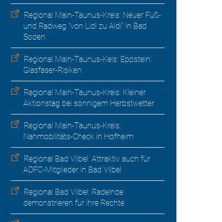
Regional Main-Taunus-Kreis: Neuer Fuß-
und Radweg "von Lidl zu Aldi" in Bad
Soden
Regional Main-Taunus-Keis: Eppstein:
Glasfaser-Risiken
Regional Main-Taunus-Kreis: Kleiner
Aktionstag bei sonnigem Herbstwetter
Regional Main-Taunus-Kreis:
Nahmobilitäts-Check in Hofheim
Regional Bad Vilbel: Attraktiv auch für
ADFC-Mitglieder in Bad Vilbel
Regional Bad Vilbel: Radelnde
demonstrieren für ihre Rechte