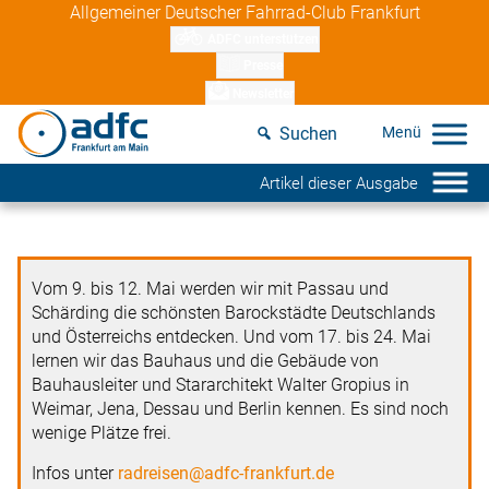
Skip
Allgemeiner Deutscher Fahrrad-Club Frankfurt
to
ADFC unterstützen
content
Presse
Newsletter
Suchen
Artikel dieser Ausgabe
Vom 9. bis 12. Mai werden wir mit Passau und
Schärding die schönsten Barockstädte Deutschlands
und Österreichs entdecken. Und vom 17. bis 24. Mai
lernen wir das Bauhaus und die Gebäude von
Bauhausleiter und Stararchitekt Walter Gropius in
Weimar, Jena, Dessau und Berlin kennen. Es sind noch
wenige Plätze frei.
Infos unter
radreisen@adfc-frankfurt.de