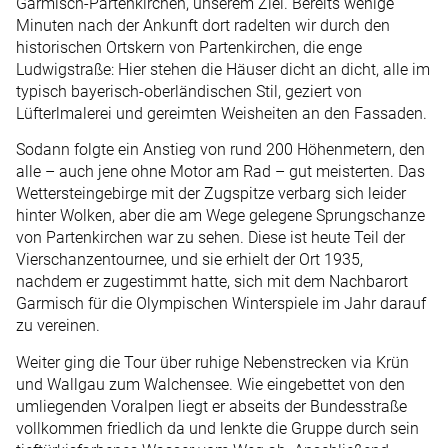
Garmisch-Partenkirchen, unserem Ziel. Bereits wenige
Minuten nach der Ankunft dort radelten wir durch den
historischen Ortskern von Partenkirchen, die enge
Ludwigstraße: Hier stehen die Häuser dicht an dicht, alle im
typisch bayerisch-oberländischen Stil, geziert von
Lüfterlmalerei und gereimten Weisheiten an den Fassaden.
Sodann folgte ein Anstieg von rund 200 Höhenmetern, den
alle – auch jene ohne Motor am Rad – gut meisterten. Das
Wettersteingebirge mit der Zugspitze verbarg sich leider
hinter Wolken, aber die am Wege gelegene Sprungschanze
von Partenkirchen war zu sehen. Diese ist heute Teil der
Vierschanzentournee, und sie erhielt der Ort 1935,
nachdem er zugestimmt hatte, sich mit dem Nachbarort
Garmisch für die Olympischen Winterspiele im Jahr darauf
zu vereinen.
Weiter ging die Tour über ruhige Nebenstrecken via Krün
und Wallgau zum Walchensee. Wie eingebettet von den
umliegenden Voralpen liegt er abseits der Bundesstraße
vollkommen friedlich da und lenkte die Gruppe durch sein