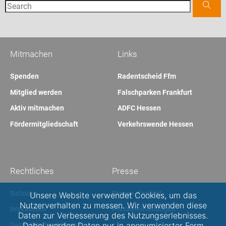
Mitmachen
Links
Spenden
Radentscheid Ffm
Mitglied werden
Falschparken Frankfurt
Aktiv mitmachen
ADFC Hessen
Fördermitgliedschaft
Verkehrswende Hessen
Rechtliches
Presse
Satzung
Presse-Kontakt
Unsere Website verwendet Cookies, um das
Nutzerverhalten zu messen. Wir verwenden diese
Impressum
Pressemitteilungen
Daten zur Verbesserung des Nutzungserlebnisses.
Dabei werden Daten nur in anonymisierter Form
Datenschutzerklärung