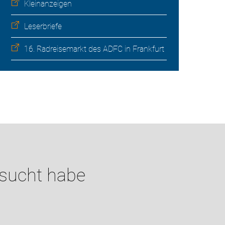
Kleinanzeigen
Leserbriefe
16. Radreisemarkt des ADFC in Frankfurt
esucht habe