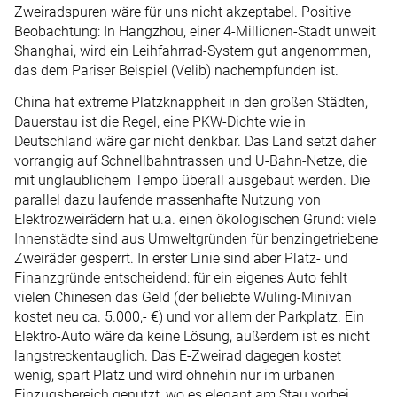
Zweiradspuren wäre für uns nicht akzeptabel. Positive
Beobachtung: In Hangzhou, einer 4-Millionen-Stadt unweit
Shanghai, wird ein Leihfahrrad-System gut angenommen,
das dem Pariser Beispiel (Velib) nachempfunden ist.
China hat extreme Platzknappheit in den großen Städten,
Dauerstau ist die Regel, eine PKW-Dichte wie in
Deutschland wäre gar nicht denkbar. Das Land setzt daher
vorrangig auf Schnellbahntrassen und U-Bahn-Netze, die
mit unglaublichem Tempo überall ausgebaut werden. Die
parallel dazu laufende massenhafte Nutzung von
Elektrozweirädern hat u.a. einen ökologischen Grund: viele
Innenstädte sind aus Umweltgründen für benzingetriebene
Zweiräder gesperrt. In erster Linie sind aber Platz- und
Finanzgründe entscheidend: für ein eigenes Auto fehlt
vielen Chinesen das Geld (der beliebte Wuling-Minivan
kostet neu ca. 5.000,- €) und vor allem der Parkplatz. Ein
Elektro-Auto wäre da keine Lösung, außerdem ist es nicht
langstreckentauglich. Das E-Zweirad dagegen kostet
wenig, spart Platz und wird ohnehin nur im urbanen
Einzugsbereich genutzt, wo es elegant am Stau vorbei