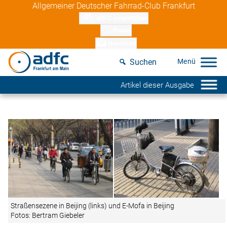
Skip
Allgemeiner Deutscher Fahrrad-Club Frankfurt
to
ADFC unterstützen
content
Presse
Newsletter
Suchen
Artikel dieser Ausgabe
Straßensezene in Beijing (links) und E-Mofa in Beijing
Fotos: Bertram Giebeler