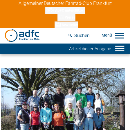
Skip
Allgemeiner Deutscher Fahrrad-Club Frankfurt
to
ADFC unterstützen
content
Presse
Newsletter
Suchen
Artikel dieser Ausgabe