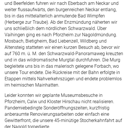
und Beerfelden fuhren wir nach Eberbach am Neckar und
weiter flussaufwärts, den burgenreichen Neckar entlang,
bis in das mittelalterlich anmutende Bad Wimpfen
(Herberge zur Traube). Ab der Enzmündung näherten wir
uns schließlich dem nördlichen Schwarzwald. Über
Vaihingen ging es nach Pforzheim zur Nagoldmündung.
Mosbach, Bietigheim, Bad Liebenzell, Wildberg und
Altensteig statteten wir einen kurzen Besuch ab, bevor wir
auf 760 m. ü. M. den Schwarzwald-Panoramaweg kreuzten
und in das wildromatische Murgtal durchfuhren. Die Murg
begleitete uns bis in das malerisch gelegene Forbach, wo
unsere Tour endete. Die Rückreise mit der Bahn erfolgte in
Etappen mittels Nahverkehrszügen und endete problemlos
im heimischen Mainhatten.
Leider konnten wir geplante Museumsbesuche in
Pforzheim, Calw und Kloster Hirschau nicht realisieren.
Pandemiebedingte Sonderöffnungszeiten, kurzfristig
anberaumte Renovierungsarbeiten oder einfach eine
Gewitterfront, die unsere 45-minütige Stocherkahnfahrt auf
der Nagold torpedierte.