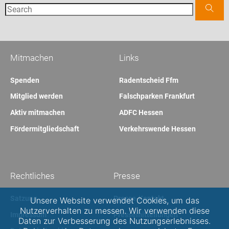
Mitmachen
Links
Spenden
Radentscheid Ffm
Mitglied werden
Falschparken Frankfurt
Aktiv mitmachen
ADFC Hessen
Fördermitgliedschaft
Verkehrswende Hessen
Rechtliches
Presse
Satzung
Presse-Kontakt
Unsere Website verwendet Cookies, um das
Nutzerverhalten zu messen. Wir verwenden diese
Impressum
Pressemitteilungen
Daten zur Verbesserung des Nutzungserlebnisses.