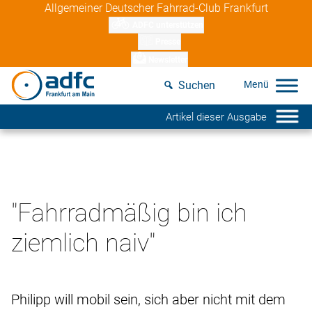
Skip
Allgemeiner Deutscher Fahrrad-Club Frankfurt
to
ADFC unterstützen
content
Presse
Newsletter
Suchen
Artikel dieser Ausgabe
"Fahrradmäßig bin ich
ziemlich naiv"
Philipp will mobil sein, sich aber nicht mit dem