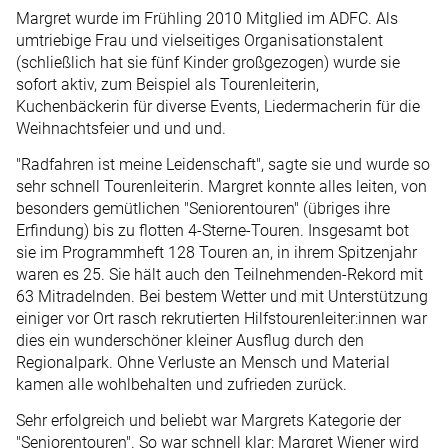
Margret wurde im Frühling 2010 Mitglied im ADFC. Als
umtriebige Frau und vielseitiges Organisationstalent
(schließlich hat sie fünf Kinder großgezogen) wurde sie
sofort aktiv, zum Beispiel als Tourenleiterin,
Kuchenbäckerin für diverse Events, Liedermacherin für die
Weihnachtsfeier und und und.
"Radfahren ist meine Leidenschaft", sagte sie und wurde so
sehr schnell Tourenleiterin. Margret konnte alles leiten, von
besonders gemütlichen "Seniorentouren" (übriges ihre
Erfindung) bis zu flotten 4-Sterne-Touren. Insgesamt bot
sie im Programmheft 128 Touren an, in ihrem Spitzenjahr
waren es 25. Sie hält auch den Teilnehmenden-Rekord mit
63 Mitradelnden. Bei bestem Wetter und mit Unterstützung
einiger vor Ort rasch rekrutierten Hilfstourenleiter:innen war
dies ein wunderschöner kleiner Ausflug durch den
Regionalpark. Ohne Verluste an Mensch und Material
kamen alle wohlbehalten und zufrieden zurück.
Sehr erfolgreich und beliebt war Margrets Kategorie der
"Seniorentouren". So war schnell klar: Margret Wiener wird