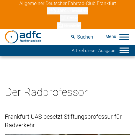
Skip
Allgemeiner Deutscher Fahrrad-Club Frankfurt
to
ADFC unterstützen
content
Presse
Newsletter
Suchen
Artikel dieser Ausgabe
Der Radprofessor
Frankfurt UAS besetzt Stiftungsprofessur für
Radverkehr