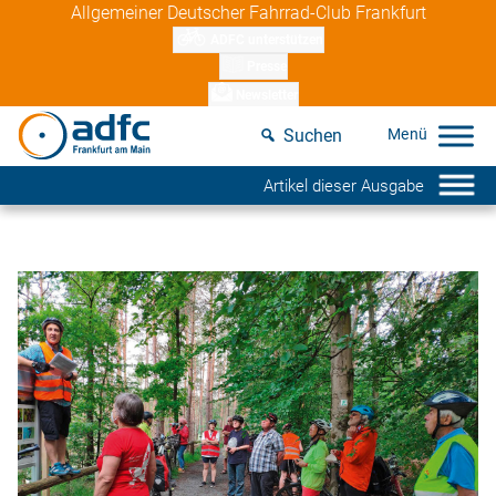
Skip
Allgemeiner Deutscher Fahrrad-Club Frankfurt
to
ADFC unterstützen
content
Presse
Newsletter
Suchen
Artikel dieser Ausgabe