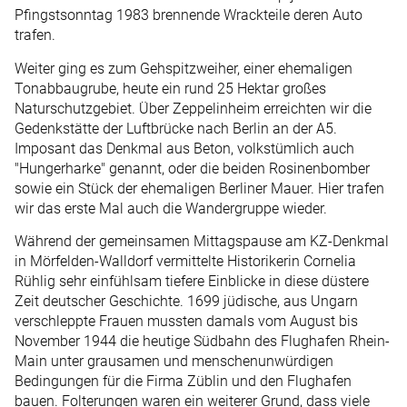
Pfingstsonntag 1983 brennende Wrackteile deren Auto
trafen.
Weiter ging es zum Gehspitzweiher, einer ehemaligen
Tonabbaugrube, heute ein rund 25 Hektar großes
Naturschutzgebiet. Über Zeppelinheim erreichten wir die
Gedenkstätte der Luftbrücke nach Berlin an der A5.
Imposant das Denkmal aus Beton, volkstümlich auch
"Hungerharke" genannt, oder die beiden Rosinenbomber
sowie ein Stück der ehemaligen Berliner Mauer. Hier trafen
wir das erste Mal auch die Wandergruppe wieder.
Während der gemeinsamen Mittagspause am KZ-Denkmal
in Mörfelden-Walldorf vermittelte Historikerin Cornelia
Rühlig sehr einfühlsam tiefere Einblicke in diese düstere
Zeit deutscher Geschichte. 1699 jüdische, aus Ungarn
verschleppte Frauen mussten damals vom August bis
November 1944 die heutige Südbahn des Flughafen Rhein-
Main unter grausamen und menschenunwürdigen
Bedingungen für die Firma Züblin und den Flughafen
bauen. Folterungen waren ein weiterer Grund, dass viele