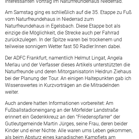
interessanten Vortrag im Naturfreundehaus Niederrad.
Am Samstag ging es schließlich auf die 35. Etappe zu Fuß
vom Naturfreundehaus in Niederrad zum
Naturfreundehaus in Egelsbach. Diese Etappe bot als
einzige die Möglichkeit, die Strecke auch per Fahrrad
zurückzulegen. In der Spitze waren bei trockenem und
teilweise sonnigem Wetter fast 50 Radler:Innen dabei.
Der ADFC Frankfurt, namentlich Helmut Lingat, Angela
Merlau und der Verfasser dieses Artikels unterstützten die
Naturfreunde und deren Mitorganisatorin Heidrun Ziehaus
bei der Planung der Tour. An einigen Haltepunkten gab ich
Wissenswertes in Kurzvorträgen an die Mitradelnden
weiter.
Auch andere hatten Informationen vorbereitet: Am
Fußballstadioneingang an der Mörfelder Landstraße
erinnert ein Gedenkkreuz an den "Friedenspfarrer" der
Gutleutgemeinde Martin Jürges, seine Frau, deren beider
Kinder und einer Nichte. Alle waren ums Leben gekommen,
als beim Absturz eines kanadischen Kampfjets am