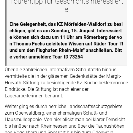
Tourentipp für Geschichtsinteressiert
e
Eine Gelegenheit, das KZ Mörfelden-Walldorf zu besi
chtigen, gibt es am Sonntag, 15. August. Interessiert
e können sich dazu um 11 Uhr am Römerberg der vo
n Thomas Fuchs geleiteten Wissen auf Räder-Tour "R
und um den Flughafen Rhein-Main" anschließen. Bitt
e vorher anmelden: Tour-ID 73254
Über die zahlreichen informativen Schautafeln hinaus
vermittelte die in der gläsernen Gedenkstätte der Margit-
Horváth-Stiftung zu besichtigende KZ-Küche beklemmende
Eindrücke. Die Stiftung ist nach einer der
Lagerarbeiterinnen benannt.
Weiter ging es durch herrliche Landschaftsschutzgebiete
zum Oberwaldberg, einer ehemaligen Schutt- und
Hausmülldeponie. Von hier blickt man bei klarer Fernsicht
bis hinüber nach Rheinhessen und über die Taunushöhen,
den Vogelsberg und Spessart bis hin zum Odenwald.